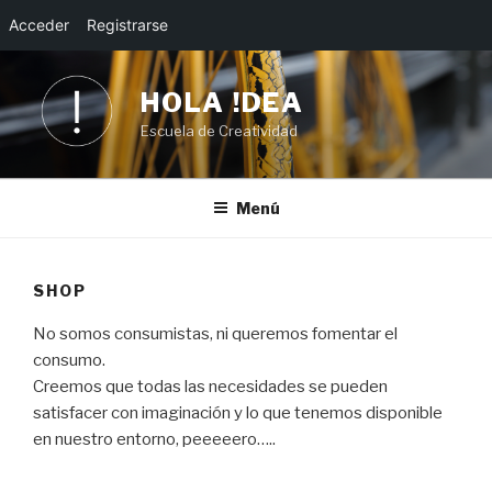
Acceder
Registrarse
Saltar
al
HOLA !DEA
contenido
Escuela de Creatividad
Menú
SHOP
No somos consumistas, ni queremos fomentar el
consumo.
Creemos que todas las necesidades se pueden
satisfacer con imaginación y lo que tenemos disponible
en nuestro entorno, peeeeero…..